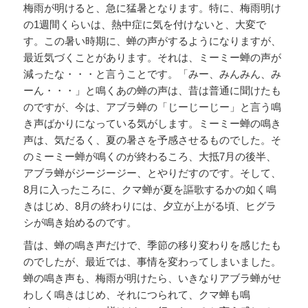
梅雨が明けると、急に猛暑となります。特に、梅雨明け
の1週間くらいは、熱中症に気を付けないと、大変で
す。この暑い時期に、蝉の声がするようになりますが、
最近気づくことがあります。それは、ミーミー蝉の声が
減ったな・・・と言うことです。「みー、みんみん、み
ーん・・・」と鳴くあの蝉の声は、昔は普通に聞けたも
のですが、今は、アブラ蝉の「じーじーじー」と言う鳴
き声ばかりになっている気がします。ミーミー蝉の鳴き
声は、気だるく、夏の暑さを予感させるものでした。そ
のミーミー蝉が鳴くのが終わるころ、大抵7月の後半、
アブラ蝉がジージージー、とやりだすのです。そして、
8月に入ったころに、クマ蝉が夏を謳歌するかの如く鳴
きはじめ、8月の終わりには、夕立が上がる頃、ヒグラ
シが鳴き始めるのです。
昔は、蝉の鳴き声だけで、季節の移り変わりを感じたも
のでしたが、最近では、事情を変わってしまいました。
蝉の鳴き声も、梅雨が明けたら、いきなりアブラ蝉がせ
わしく鳴きはじめ、それにつられて、クマ蝉も鳴