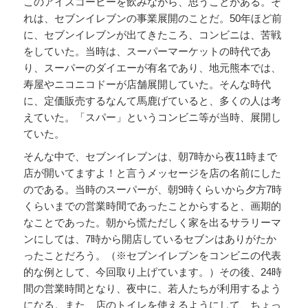
このアイスコーヒーを飲みながら、思うことがある。そ
れは、セブンイレブンの事業展開のことだ。50年ほど前
に、セブンイレブンが出てきたころ、コンビニは、苦戦
をしていた。当時は、スーパーマーケットの時代であ
り、スーパーのダイエーが有名であり、地元熊本では、
寿屋やニコニコドーが店舗展開していた。そんな時代
に、定価販売するなんて馬鹿げていると、多くの人は考
えていた。「スパー」というコンビニ等が当時、展開し
ていた。
そんな中で、セブンイレブンは、朝7時から夜11時まで
店が開いてますよ！と言うメッセージを店の名前にした
のである。当時のスーパーが、朝9時くらいから夕方7時
くらいまでの営業時間であったことからすると、画期的
なことであった。朝から慌ただしく家を出るサラリーマ
ンにしては、7時から開店しているセブンはありがたか
ったことだろう。（※セブンイレブンをコンビニの代表
的な例として、今回取り上げています。）その後、24時
間の営業時間となり、夜中に、若人たちが利用するよう
になる。また、店のトイレを使えるようにして、ちょっ