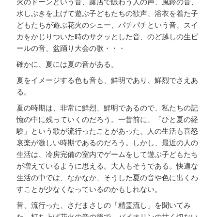
火のドーンという音、露店で賑わう人の声、風鈴の音、
水しぶきを上げて遊ぶ子どもたちの歓声、浴衣を着た子
どもたちが遊ぶ花火のシュー、パチパチという音、スイ
カをかじりついた時のサクッとした音、のど越しの生ビ
ールの音、盆踊り大会の歌・・・
確かに、夏には夏の音がある。
夏をイメージする色も音も、鮮明であり、鮮烈でさえあ
る。
夏の時期は、非常に鮮烈、鮮明であるので、私たちの記
憶の中に残っていくのだろう。一昔前に、「ひと夏の経
験」という歌が流行ったことがあった。人の生活も喜怒
哀楽が激しい時期であるのだろう。しかし、最近の人の
生活は、冷房完備の室内でゲームをして遊ぶ子どもたち
が増えているように思える。大人もそうである。快適な
生活の中では、なかなか、そうした夏の音や色に出くわ
すことが少なくなっているのかもしれない。
昔、流行った、さだまさしの「精霊流し」を聞いてみ
た。打ち上げ花火の音の後で、バイオリンの甘く切ない