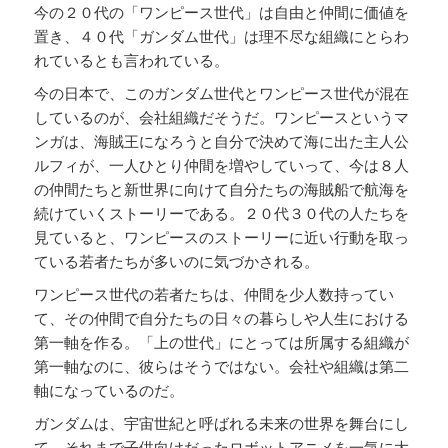
今の２０代の「ワンピース世代」は自由と仲間に価値を
置き、４０代「ガンダム世代」は理不尽な組織にとらわ
れているとも言われている。
今の日本で、このガンダム世代とワンピース世代が混在
しているのが、会社組織だそうだ。ワンピースというマ
ンガは、海賊王になろうと自分で決めて海に出た主人公
ルフィが、一人ひとり仲間を増やしていって、今は８人
の仲間たちと新世界に向けて自分たちの海賊船で航海を
続けていくストーリーである。２０代３０代の人たちを
見ていると、ワンピースのストーリーに近い行動を取っ
ている若者たちが多いのに気づかされる。
ワンピース世代の若者たちは、仲間を少人数持ってい
て、その仲間で自分たちの日々の暮らしや人生における
第一軸を作る。「上の世代」にとっては所属する組織が
第一軸なのに、彼らはそうではない。会社や組織は第二
軸になっているのだ。
ガンダムは、宇宙世紀と呼ばれる未来の世界を舞台にし
て、それまで子供向けだったロボットアニメを一気に大