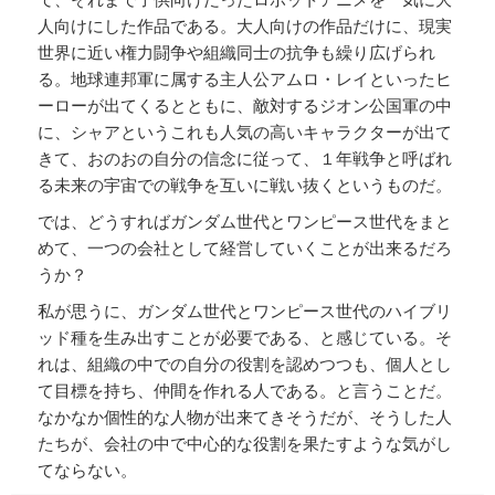
人向けにした作品である。大人向けの作品だけに、現実
世界に近い権力闘争や組織同士の抗争も繰り広げられ
る。地球連邦軍に属する主人公アムロ・レイといったヒ
ーローが出てくるとともに、敵対するジオン公国軍の中
に、シャアというこれも人気の高いキャラクターが出て
きて、おのおの自分の信念に従って、１年戦争と呼ばれ
る未来の宇宙での戦争を互いに戦い抜くというものだ。
では、どうすればガンダム世代とワンピース世代をまと
めて、一つの会社として経営していくことが出来るだろ
うか？
私が思うに、ガンダム世代とワンピース世代のハイブリ
ッド種を生み出すことが必要である、と感じている。そ
れは、組織の中での自分の役割を認めつつも、個人とし
て目標を持ち、仲間を作れる人である。と言うことだ。
なかなか個性的な人物が出来てきそうだが、そうした人
たちが、会社の中で中心的な役割を果たすような気がし
てならない。