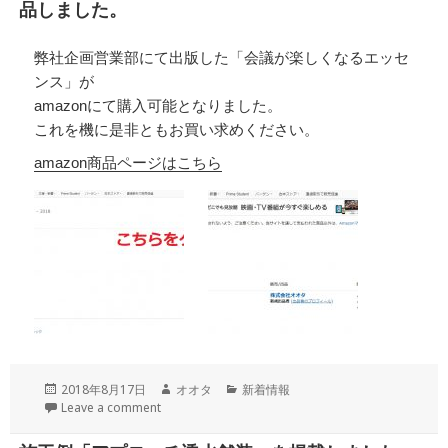
品しました。
弊社企画営業部にて出版した「会議が楽しくなるエッセ
ンス」が
amazonにて購入可能となりました。
これを機に是非ともお買い求めください。
amazon商品ページはこちら
投
作
カ
2018年8月17日
オオタ
新着情報
稿
成
テ
Leave a comment
日:
者
ゴ
リ