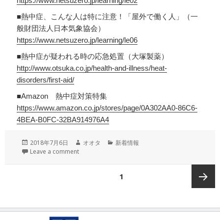
https://www.netsuzero.jp/learning/le02
■熱中症、こんな人は特に注意！「屋外で働く人」（一
般財団法人日本気象協会）
https://www.netsuzero.jp/learning/le06
■熱中症が疑われる時の応急処置（大塚製薬）
http://www.otsuka.co.jp/health-and-illness/heat-
disorders/first-aid/
■Amazon 熱中症対策特集
https://www.amazon.co.jp/stores/page/0A302AA0-86C6-
4BEA-B0FC-32BA914976A4
投
作
カ
2018年7月6日
オオタ
新着情報
稿
成
テ
Leave a comment
日:
者
ゴ
リ
投
ページ
1
ー
稿
の
次ペー
ペ
ー