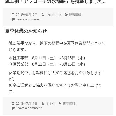
施工例「アプローチ透水舗装」を掲載しました。
ー
投
作
カ
2018年8月12日
nextadmin
新着情報
稿
成
テ
Leave a comment
日:
者
ゴ
リ
夏季休業のお知らせ
ー
誠に勝手ながら、以下の期間中を夏季休業期間とさせて
頂きます。
本社工事部 8月11日（土）～8月15日（水）
企画営業部 8月11日（土）～8月15日（水）
休業期間中、お客様には大変ご迷惑をお掛け致します
が、
何卒ご理解とご協力を賜りますようお願い申し上げま
す。
投
作
カ
2018年7月11日
オオタ
新着情報
稿
成
テ
Leave a comment
日:
者
ゴ