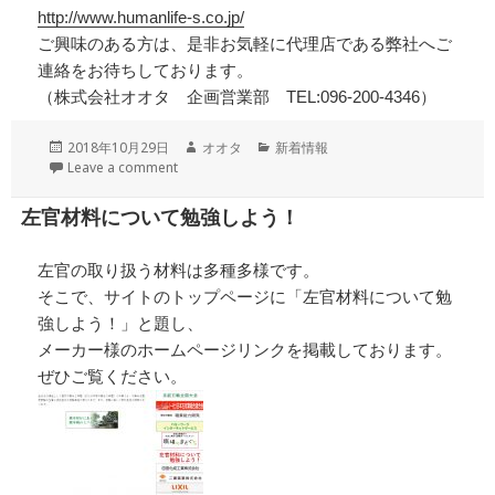
http://www.humanlife-s.co.jp/
ご興味のある方は、是非お気軽に代理店である弊社へご
連絡をお待ちしております。
（株式会社オオタ 企画営業部 TEL:096-200-4346）
投
作
カ
2018年10月29日
オオタ
新着情報
稿
成
テ
Leave a comment
日:
者
ゴ
リ
左官材料について勉強しよう！
ー
左官の取り扱う材料は多種多様です。
そこで、サイトのトップページに「左官材料について勉
強しよう！」と題し、
メーカー様のホームページリンクを掲載しております。
ぜひご覧ください。