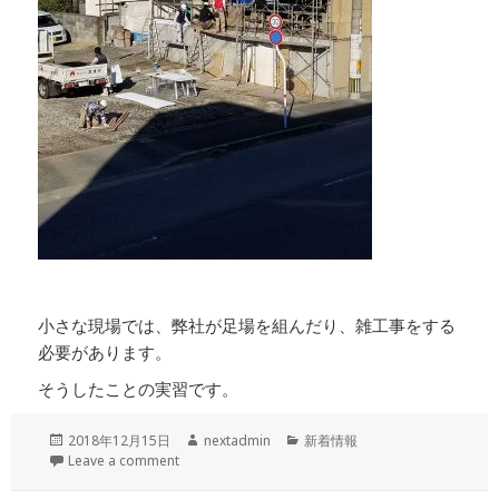
小さな現場では、弊社が足場を組んだり、雑工事をする
必要があります。
そうしたことの実習です。
投
作
カ
2018年12月15日
nextadmin
新着情報
稿
成
テ
Leave a comment
日:
者
ゴ