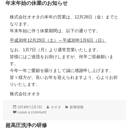
リ
年末年始の休業のお知らせ
ー
株式会社オオタの本年の営業は、12月28日（金）までと
なります。
年末年始に伴う休業期間は、以下の通りです。
平成30年12月29日（土）～平成30年1月6日（日）
なお、1月7日（月）より通常営業いたします。
皆様にはご迷惑をお掛けしますが、何卒ご容赦願いま
す。
今年一年ご愛顧を賜りまして誠に感謝申し上げます。
皆々様方が、良いお年を迎えられますよう、心よりお祈
りいたします。
株式会社オオタ
投
作
カ
2018年12月7日
オオタ
新着情報
稿
成
テ
Leave a comment
日:
者
ゴ
リ
超高圧洗浄の研修
ー