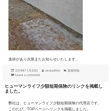
進捗があり次第またお知らせいたします。
投
作
カ
2018年11月20日
nextadmin
新着情報
稿
成
テ
Leave a comment
日:
者
ゴ
リ
ヒューマンライフ少額短期保険のリンクを掲載し
ー
ました。
弊社は、ヒューマンライフ少額短期保険の代理店です。
このたび、TOPページへリンクを掲載しました。