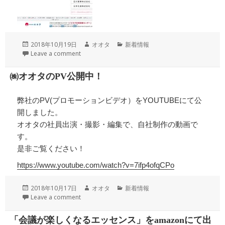
投
作
カ
2018年10月19日
オオタ
新着情報
稿
成
テ
Leave a comment
日:
者
ゴ
リ
㈱オオタのPV公開中！
ー
弊社のPV(プロモーションビデオ）をYOUTUBEにて公
開しました。
オオタの社員出演・撮影・編集で、自社制作の動画で
す。
是非ご覧ください！
https://www.youtube.com/watch?v=7ifp4ofqCPo
投
作
カ
2018年10月17日
オオタ
新着情報
稿
成
テ
Leave a comment
日:
者
ゴ
リ
「会議が楽しくなるエッセンス」をamazonにて出
ー