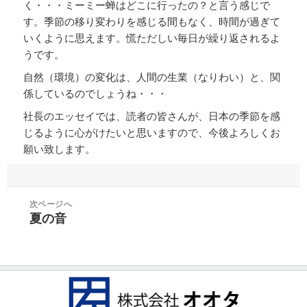
く・・・ミーミー蝉はどこに行ったの？と言う感じで
す。季節の移り変わりを感じる間もなく、時間が過ぎて
いくように思えます。慌ただしい毎日が繰り返されるよ
うです。
自然（環境）の変化は、人間の生業（なりわい）と、関
係しているのでしょうね・・・
社長のエッセイでは、読者の皆さんが、日本の季節を感
じるように心がけたいと思いますので、今後よろしくお
願い致します。
投
次ページへ
稿
夏の音
次
ナ
の
ビ
投
ゲ
稿:
ー
シ