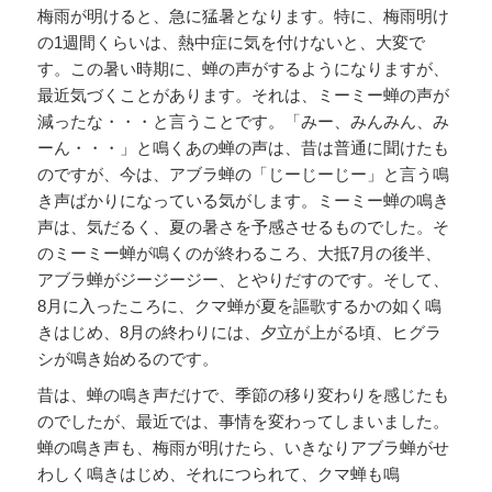
梅雨が明けると、急に猛暑となります。特に、梅雨明け
の1週間くらいは、熱中症に気を付けないと、大変で
す。この暑い時期に、蝉の声がするようになりますが、
最近気づくことがあります。それは、ミーミー蝉の声が
減ったな・・・と言うことです。「みー、みんみん、み
ーん・・・」と鳴くあの蝉の声は、昔は普通に聞けたも
のですが、今は、アブラ蝉の「じーじーじー」と言う鳴
き声ばかりになっている気がします。ミーミー蝉の鳴き
声は、気だるく、夏の暑さを予感させるものでした。そ
のミーミー蝉が鳴くのが終わるころ、大抵7月の後半、
アブラ蝉がジージージー、とやりだすのです。そして、
8月に入ったころに、クマ蝉が夏を謳歌するかの如く鳴
きはじめ、8月の終わりには、夕立が上がる頃、ヒグラ
シが鳴き始めるのです。
昔は、蝉の鳴き声だけで、季節の移り変わりを感じたも
のでしたが、最近では、事情を変わってしまいました。
蝉の鳴き声も、梅雨が明けたら、いきなりアブラ蝉がせ
わしく鳴きはじめ、それにつられて、クマ蝉も鳴