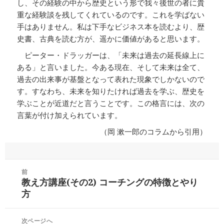
し、その経験の中から歴史という形で我々後世の者に貴
重な経験談を残してくれているのです。これを学ばない
手はありません。私は下手なビジネス本を読むより、歴
史書、古典を読む方が、遥かに価値があると思います。
ピーター・ドラッガーは、「未来は過去の延長線上に
ある」と言いました。今ある現在、そして未来は全て、
過去の出来事が基盤となって表れた現象でしかないので
す。すなわち、未来を知りたければ過去を学ぶ、歴史を
学ぶことが近道だと言うことです。この格言には、次の
言葉が付け加えられています。
（岡 漱一郎のコラムから引用）
投
前
稿
教え方講座(その2) コーチングの特徴とやり
前
ナ
方
の
ビ
投
ゲ
稿:
次ページへ