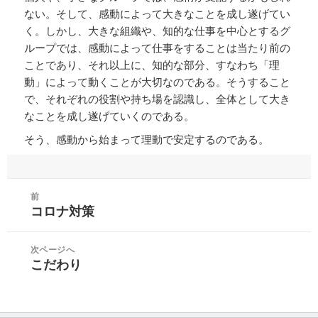
ない。そして、感動によって大きなことを成し遂げてい
く。しかし、大きな組織や、知的な仕事を中心とするグ
ループでは、感動によって仕事をすることは当たり前の
ことであり、それ以上に、知的な部分、すなわち「理
動」によって動くことが大切なのである。そうすること
で、それぞれの役割や持ち場を認識し、全体として大き
なことを成し遂げていくのである。
そう、感動から始まって理動で安定するのである。
投
前
稿
コロナ対策
前
ナ
の
ビ
投
次ページへ
ゲ
こだわり
稿:
次
ー
の
シ
投
ョ
稿: