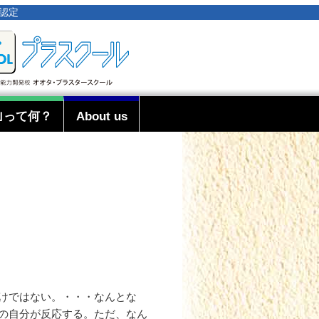
事認定
｣って何？
About us
わけではない。・・・なんとな
人の自分が反応する。ただ、なん