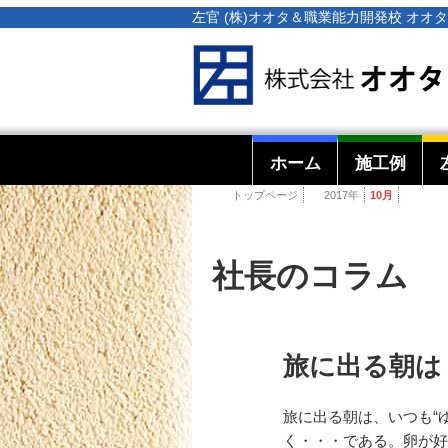
左官 (株)オオタ＆職業能力開発校 オ
ホーム
施工例
トップページ
2017年
10月
社長のコラム
旅に出る朝は
旅に出る朝は、いつも“
く・・・である。卵が好