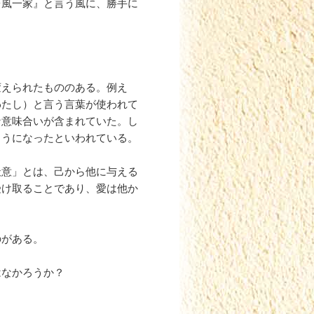
台風一家』と言う風に、勝手に
変えられたもののある。例え
わたし）と言う言葉が使われて
な意味合いが含まれていた。し
ようになったといわれている。
天意」とは、己から他に与える
受け取ることであり、愛は他か
のがある。
はなかろうか？