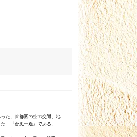
あった。首都圏の空の交通、地
った。『台風一過』である。