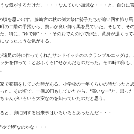
うな気がするだけだ。・・・なんていい加減な・・・と、自分に
供の頃を思い出す。藤崎宮の秋の例大祭に勢子たちが追い回す飾り
町の二階の手摺から、勢いが良い飾り馬を見ていた。そして、そ
た。特に、“ゆで卵”・・・そのおでんのゆで卵は、黄身が濃くっ
になったような気がする。
ろが遠足の時に作ってくれたサンドイッチのスクランブルエッグは
ッチを作って！とおふくろにせがんだものだった。その時の卵も
。
家で養鶏をしていた時がある。小学校の一年くらいの時だったと
った。その頃で、一個10円もしていたから、“高いなー”と、思っ
ちゃんがいろいろ大変なのを知っていたのだと思う。
ると、卵に関する出来事はいろいろとあったんだ・・・
“ゆで卵”なのかな・・・