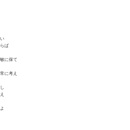
い
らば
敏に保て
常に考え
し
え
よ