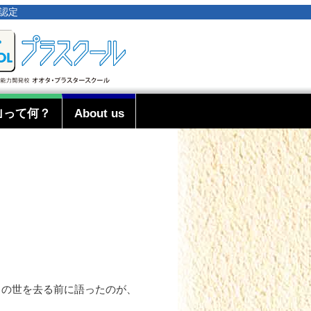
事認定
｣って何？
About us
この世を去る前に語ったのが、