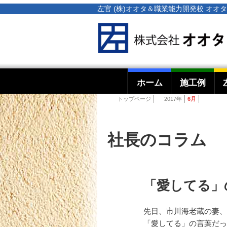
左官 (株)オオタ＆職業能力開発校 オ
ホーム
施工例
トップページ
2017年
6月
社長のコラム
「愛してる」
先日、市川海老蔵の妻、
「愛してる」の言葉だっ