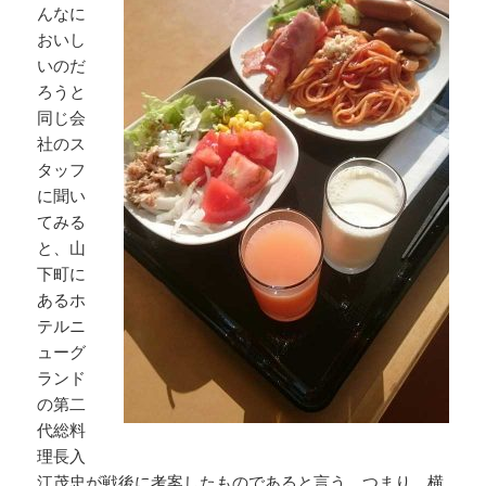
んなに
おいし
いのだ
ろうと
同じ会
社のス
タッフ
に聞い
てみる
と、山
下町に
あるホ
テルニ
ューグ
ランド
の第二
代総料
理長入
江茂忠が戦後に考案したものであると言う。つまり、横