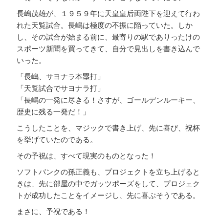
長嶋茂雄が、１９５９年に天皇皇后両陛下を迎えて行わ
れた天覧試合。長嶋は極度の不振に陥っていた。しか
し、その試合が始まる前に、最寄りの駅でありったけの
スポーツ新聞を買ってきて、自分で見出しを書き込んで
いった。
「長嶋、サヨナラ本塁打」
「天覧試合でサヨナラ打」
「長嶋の一発に尽きる！さすが、ゴールデンルーキー、
歴史に残る一発だ！」
こうしたことを、マジックで書き上げ、先に喜び、祝杯
を挙げていたのである。
その予祝は、すべて現実のものとなった！
ソフトバンクの孫正義も、プロジェクトを立ち上げると
きは、先に部屋の中でガッツポーズをして、プロジェク
トが成功したことをイメージし、先に喜ぶそうである。
まさに、予祝である！