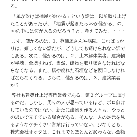
る。
「風が吹けば桶屋が儲かる」という話は、以前取り上げ
たことがあったが、「地震が起きたら○○が儲かる」の、
○○の中には何が入るのだろう？と、考えてみた。・・・
まず、儲かるのは、1、葬儀屋さんや病院。こればっか
りは、嬉しくない話だが、どうしても避けられない話で
もある。次に、儲かるのは、２、土木解体業者。建築物
が半壊、全壊すれば、当然、建物を取り壊さなければな
らなくなる。また、橋や崩れた石垣などを復旧しなけれ
ばならなくなる。さらに、儲かるのは、３、建築業者
か？
弊社も建築仕上げ専門業者である。第３グループに属す
るのだ。しかし、周りの人が思っているほど、ボロ儲け
しているのではない。新たに建物を作る人々も、やっと
の思いで立てている場合がある。そんな、人の足元を見
るようなケチくさい営業は行っていない。少なくとも、
株式会社オオタは、これまでとほとんど変わらない金額