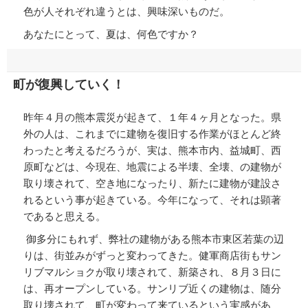
色が人それぞれ違うとは、興味深いものだ。
あなたにとって、夏は、何色ですか？
町が復興していく！
昨年４月の熊本震災が起きて、１年４ヶ月となった。県
外の人は、これまでに建物を復旧する作業がほとんど終
わったと考えるだろうが、実は、熊本市内、益城町、西
原町などは、今現在、地震による半壊、全壊、の建物が
取り壊されて、空き地になったり、新たに建物が建設さ
れるという事が起きている。今年になって、それは顕著
であると思える。
御多分にもれず、弊社の建物がある熊本市東区若葉の辺
りは、街並みがずっと変わってきた。健軍商店街もサン
リブマルショクが取り壊されて、新築され、８月３日に
は、再オープンしている。サンリブ近くの建物は、随分
取り壊されて、町が変わって来ているという実感があ