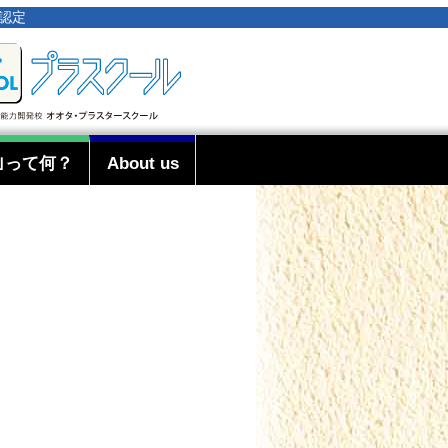
事認定
｣って何？
About us