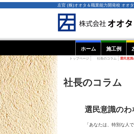
左官 (株)オオタ＆職業能力開発校 オ
ホーム
施工例
トップページ
社長のコラム
選民意識
社長のコラム
選民意識のわ
「あなたは、特別な人で