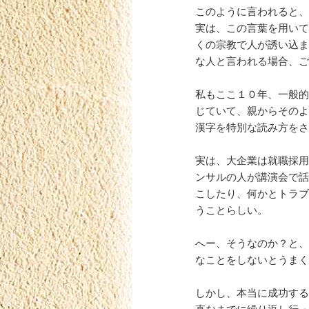
このように言われると、
実は、この言葉を用いて
くの宗教で人が誘い込ま
な人と言われる場合、ご
私もここ１０年、一般的
じていて、親からそのよ
漢字を特別な読み方をさ
実は、大企業は就職採用
ンサルの人が講演会で話
こしたり、何かとトラブ
うことらしい。
へー、そうなのか？と、
なことをしないとうまく
しかし、本当に成功する