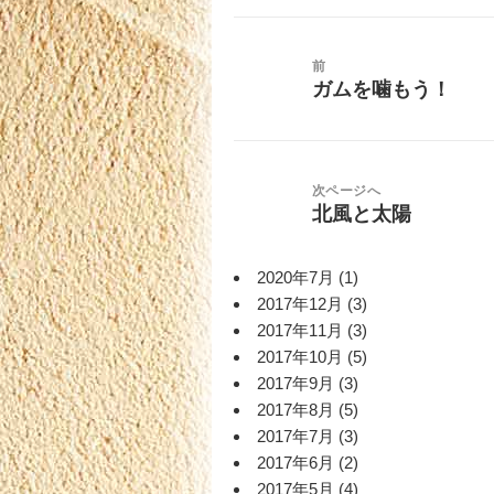
投
稿
前
ナ
ガムを噛もう！
前
ビ
の
ゲ
投
ー
稿:
シ
次ページへ
北風と太陽
次
ョ
の
ン
投
2020年7月
(1)
稿:
2017年12月
(3)
2017年11月
(3)
2017年10月
(5)
2017年9月
(3)
2017年8月
(5)
2017年7月
(3)
2017年6月
(2)
2017年5月
(4)