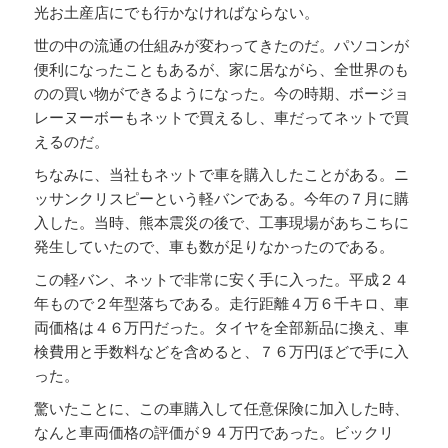
光お土産店にでも行かなければならない。
世の中の流通の仕組みが変わってきたのだ。パソコンが
便利になったこともあるが、家に居ながら、全世界のも
のの買い物ができるようになった。今の時期、ボージョ
レーヌーボーもネットで買えるし、車だってネットで買
えるのだ。
ちなみに、当社もネットで車を購入したことがある。ニ
ッサンクリスピーという軽バンである。今年の７月に購
入した。当時、熊本震災の後で、工事現場があちこちに
発生していたので、車も数が足りなかったのである。
この軽バン、ネットで非常に安く手に入った。平成２４
年もので２年型落ちである。走行距離４万６千キロ、車
両価格は４６万円だった。タイヤを全部新品に換え、車
検費用と手数料などを含めると、７６万円ほどで手に入
った。
驚いたことに、この車購入して任意保険に加入した時、
なんと車両価格の評価が９４万円であった。ビックリ