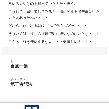
ろいろ大変なのを知っていたのだと思う。
こうして、思い出してみると、卵に関する出来事はいろ
いろとあったんだ・・・
だから、旅に出る朝は、“ゆで卵”なのかな・・・
そういえば、うちの社員で卵が嫌いなのがいたな・・・
こらっ、好き嫌いするなよ・・・美味しいのに・・・
投
前
稿
台風一過
前
ナ
の
ビ
投
次ページへ
ゲ
第三者話法
稿:
次
ー
の
シ
投
ョ
稿:
ン