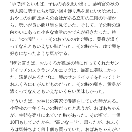
“ゆで卵”といえば、子供の頃を思い出す。藤崎宮の秋の
例大祭に勢子たちが追い回す飾り馬を見たいがために、
おやじのお師匠さんの会社がある立町の二階の手摺か
ら、勢いが良い飾り馬を見ていた。そして、その時の道
向かいにあった小さな食堂のおでんが好きだった。特
に、“ゆで卵”・・・そのおでんのゆで卵は、黄身が濃く
ってなんともいえない味だった。その時から、ゆで卵を
好きになったような気がする。
“卵“と言えば、おふくろが遠足の時に作ってくれたサン
ドイッチのスクランブルエッグは、最高に美味しかっ
た。遠足があるたびに、卵のサンドイッチを作って！と
おふくろにせがんだものだった。その時の卵も、黄身が
濃くってなんともいえないくらい美味しかった。
そういえば、おやじの実家で養鶏をしていた時がある。
小学校の一年くらいの時だったと思うが、おばあちゃん
が、生卵を売りに来ていた時があった。その頃で、一個
10円もしていたから、“高いなー”と、思ったが、おふく
ろは気持ちよく何十個も買っていた。おばあちゃんがい