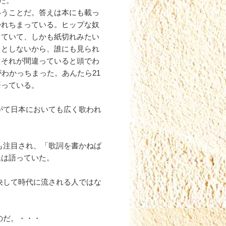
た。
いうことだ。答えは本にも載っ
かれちまっている。ヒップな奴
っていて、しかも紙切れみたい
うとしないから、誰にも見られ
、それが間違っていると頭でわ
わかっちまった。あんたら21
語っている。
がて日本においても広く歌われ
も注目され、「歌詞を書かねば
氏は語っていた。
決して時代に流される人ではな
のだ。・・・