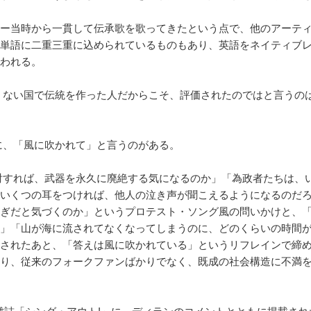
ー当時から一貫して伝承歌を歌ってきたという点で、他のアーテ
単語に二重三重に込められているものもあり、英語をネイティブ
われる。
くない国で伝統を作った人だからこそ、評価されたのではと言うの
に、「風に吹かれて」と言うのがある。
射すれば、武器を永久に廃絶する気になるのか」「為政者たちは、
いくつの耳をつければ、他人の泣き声が聞こえるようになるのだ
ぎだと気づくのか」というプロテスト・ソング風の問いかけと、
」「山が海に流されてなくなってしまうのに、どのくらいの時間
されたあと、「答えは風に吹かれている」というリフレインで締
り、従来のフォークファンばかりでなく、既成の社会構造に不満