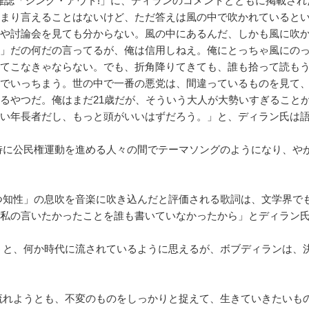
に雑誌「シング・アウト!」に、ディランのコメントとともに掲載され
まり言えることはないけど、ただ答えは風の中で吹かれていると
や討論会を見ても分からない。風の中にあるんだ、しかも風に吹
」だの何だの言ってるが、俺は信用しねえ。俺にとっちゃ風にの
てこなきゃならない。でも、折角降りてきても、誰も拾って読も
でいっちまう。世の中で一番の悪党は、間違っているものを見て
るやつだ。俺はまだ21歳だが、そういう大人が大勢いすぎることが
い年長者だし、もっと頭がいいはずだろう。」と、ディラン氏は
特に公民権運動を進める人々の間でテーマソングのようになり、や
つ知性」の息吹を音楽に吹き込んだと評価される歌詞は、文学界で
私の言いたかったことを誰も書いていなかったから」とディラン
うと、何か時代に流されているように思えるが、ボブディランは、
流れようとも、不変のものをしっかりと捉えて、生きていきたいも