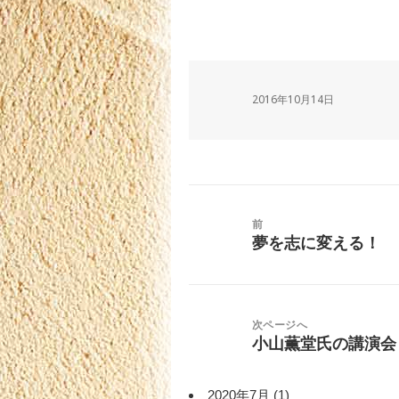
2016年10月14日
投
稿
前
ナ
夢を志に変える！
前
ビ
の
ゲ
投
ー
稿:
シ
次ページへ
小山薫堂氏の講演会
次
ョ
の
ン
投
2020年7月
(1)