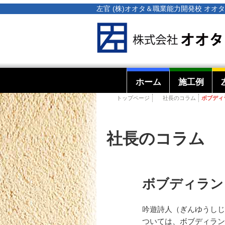
左官 (株)オオタ＆職業能力開発校 オ
ホーム
施工例
トップページ
社長のコラム
ボブディ
社長のコラム
ボブディラン
吟遊詩人（ぎんゆうしじ
ついては、ボブディラン