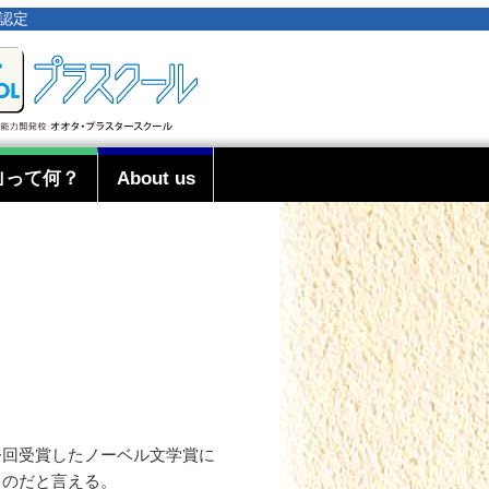
事認定
｣って何？
About us
今回受賞したノーベル文学賞に
ものだと言える。