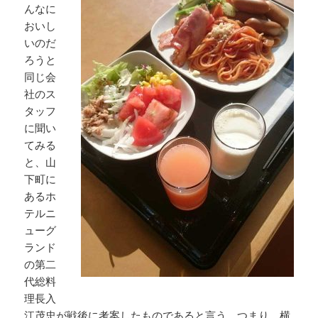
んなに
おいし
いのだ
ろうと
同じ会
社のス
タッフ
に聞い
てみる
と、山
下町に
あるホ
テルニ
ューグ
ランド
の第二
代総料
理長入
江茂忠が戦後に考案したものであると言う。つまり、横