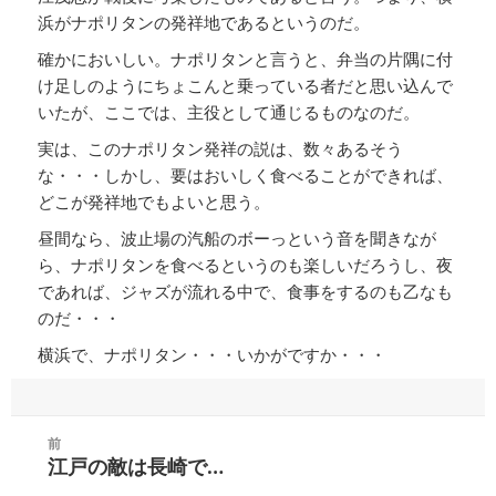
浜がナポリタンの発祥地であるというのだ。
確かにおいしい。ナポリタンと言うと、弁当の片隅に付
け足しのようにちょこんと乗っている者だと思い込んで
いたが、ここでは、主役として通じるものなのだ。
実は、このナポリタン発祥の説は、数々あるそう
な・・・しかし、要はおいしく食べることができれば、
どこが発祥地でもよいと思う。
昼間なら、波止場の汽船のボーっという音を聞きなが
ら、ナポリタンを食べるというのも楽しいだろうし、夜
であれば、ジャズが流れる中で、食事をするのも乙なも
のだ・・・
横浜で、ナポリタン・・・いかがですか・・・
投
前
稿
江戸の敵は長崎で…
前
ナ
の