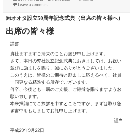
稿
成
テ
Leave a comment
日:
者
ゴ
リ
㈱オオタ設立50周年記念式典（出席の皆々様へ）
ー
出席の皆々様
謹啓
貴社ますますご清栄のことお慶び申し上げます。
さて、本日の弊社設立記念式典におきましては、お祝い
並びに励ましを賜り、誠にありがとうございました。
このうえは、皆様のご期待と励ましに応えるべく、社員
一同更なる精進する所存でございます。
何卒、今後とも一層のご支援、ご鞭撻を賜りますようお
願い致します。
本来拝顔にてご挨拶を申すところですが、まずは取り急
ぎ書中をもちましてお礼申し上げます。
謹白
平成29年9月22日