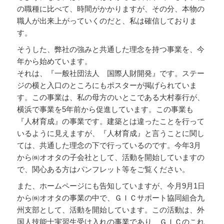
の職種に比べて、時間がかかりますが、その分、本物の
職人が出来上がっていくのだと、私は確信しておりま
す。
そうした、弊社の強みと共通した理念を持つ事業を、今
年から始めています。
それは、『一般社団法人 国際人財開発』です。ステー
ジの横と入口のところにもポスターが掲げられていま
す。この事業は、私の母方のいとこである大村泰行が、
横浜で事業を5年前から促進しています。この事業も
『人材育成』の事業です。建築とは違ったことを行って
いるように見えますが、『人材育成』と言うことに関し
ては、共通した理念の下で行っているのです。今年3月
から㈱オオタの子会社として、活動を開始していますの
で、関心ある方はパンフレット等をご覧ください。
また、ホームページにも告知していますが、今月9月1日
から㈱オオタの事業の中で、ＧＩＣサポート協同組合九
州支部として、活動を開始しています。この活動は、外
国人技能士実習生受け入れの事業であり、ＧＩＣのこれ