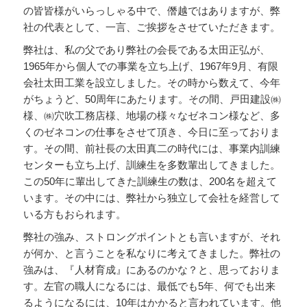
の皆皆様がいらっしゃる中で、僭越ではありますが、弊
社の代表として、一言、ご挨拶をさせていただきます。
弊社は、私の父であり弊社の会長である太田正弘が、
1965年から個人での事業を立ち上げ、1967年9月、有限
会社太田工業を設立しました。その時から数えて、今年
がちょうど、50周年にあたります。その間、戸田建設㈱
様、㈱穴吹工務店様、地場の様々なゼネコン様など、多
くのゼネコンの仕事をさせて頂き、今日に至っておりま
す。その間、前社長の太田真二の時代には、事業内訓練
センターも立ち上げ、訓練生を多数輩出してきました。
この50年に輩出してきた訓練生の数は、200名を超えて
います。その中には、弊社から独立して会社を経営して
いる方もおられます。
弊社の強み、ストロングポイントとも言いますが、それ
が何か、と言うことを私なりに考えてきました。弊社の
強みは、『人材育成』にあるのかな？と、思っておりま
す。左官の職人になるには、最低でも5年、何でも出来
るようになるには、10年はかかると言われています。他