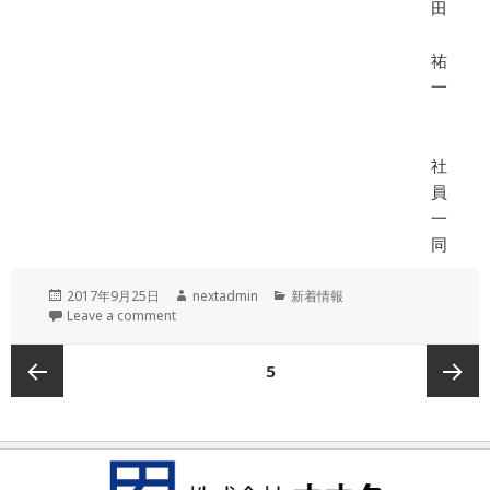
田
祐
一
社
員
一
同
投
作
カ
2017年9月25日
nextadmin
新着情報
稿
成
テ
Leave a comment
日:
者
ゴ
リ
投
ページ
5
ー
稿
の
前のペ
次ペー
ペ
ー
ージ
ジ
ジ