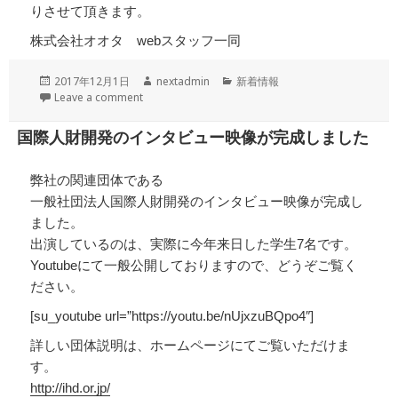
りさせて頂きます。
株式会社オオタ webスタッフ一同
投
作
カ
2017年12月1日
nextadmin
新着情報
稿
成
テ
Leave a comment
日:
者
ゴ
リ
国際人財開発のインタビュー映像が完成しました
ー
弊社の関連団体である
一般社団法人国際人財開発のインタビュー映像が完成し
ました。
出演しているのは、実際に今年来日した学生7名です。
Youtubeにて一般公開しておりますので、どうぞご覧く
ださい。
[su_youtube url=”https://youtu.be/nUjxzuBQpo4″]
詳しい団体説明は、ホームページにてご覧いただけま
す。
http://ihd.or.jp/