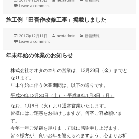
2017年12月15日
nextadmin
新着情報
稿
成
テ
Leave a comment
日:
者
ゴ
リ
施工例「田吾作改修工事」掲載しました
ー
投
作
カ
2017年12月11日
nextadmin
新着情報
稿
成
テ
Leave a comment
日:
者
ゴ
リ
年末年始の休業のお知らせ
ー
株式会社オオタの本年の営業は、12月29日（金）までと
なります。
年末年始に伴う休業期間は、以下の通りです。
平成29年12月30日（土）～平成30年1月8日（月）
なお、1月9日（火）より通常営業いたします。
皆様にはご迷惑をお掛けしますが、何卒ご容赦願いま
す。
今年一年ご愛顧を賜りまして誠に感謝申し上げます。
皆々様方が、良いお年を迎えられますよう、心よりお祈