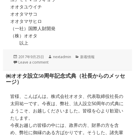
オオタユウイチ
オオタマサコ
オオタマサヒロ
（一社）国際人財開発
（株）オオタ
以上
投
作
カ
2017年9月25日
nextadmin
新着情報
稿
成
テ
Leave a comment
日:
者
ゴ
リ
㈱オオタ設立50周年記念式典（社長からのメッセ
ー
ージ）
皆様、こんばんは。株式会社オオタ、代表取締役社長の
太田祐一です。今夜は、弊社、法人設立50周年の式典に
ようこそ、お越しくださいました。皆様を心より歓迎い
たします。
今夜お越しの皆様の中には、政界の方、財界の方を含
め、弊社に御縁のある方ばかりです。そうした、諸先輩