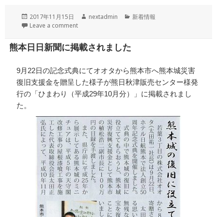
投
作
カ
2017年11月15日
nextadmin
新着情報
稿
成
テ
Leave a comment
日:
者
ゴ
リ
熊本日日新聞に掲載されました
ー
9月22日の記念式典にてオオタから熊本市へ熊本城災害
復旧支援金を贈呈した様子が熊日秋津販売センター様発
行の「ひまわり（平成29年10月分）」に掲載されまし
た。