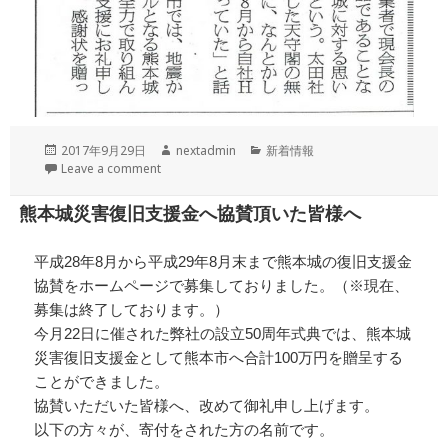
投
作
カ
2017年9月29日
nextadmin
新着情報
稿
成
テ
Leave a comment
日:
者
ゴ
リ
熊本城災害復旧支援金へ協賛頂いた皆様へ
ー
平成28年8月から平成29年8月末まで熊本城の復旧支援金
協賛をホームページで募集しておりました。（※現在、
募集は終了しております。）
今月22日に催された弊社の設立50周年式典では、熊本城
災害復旧支援金として熊本市へ合計100万円を贈呈する
ことができました。
協賛いただいた皆様へ、改めて御礼申し上げます。
以下の方々が、寄付をされた方の名前です。