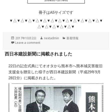
冊子はA5サイズです
▼△▼△▼△▼△▼△▼△▼△▼△▼△▼△▼△▼△▼
△▼△▼△▼△▼△▼
投
作
カ
2017年10月2日
nextadmin
新着情報
稿
成
テ
Leave a comment
日:
者
ゴ
リ
西日本建設新聞に掲載されました
ー
22日の記念式典にてオオタから熊本市へ熊本城災害復旧
支援金を贈呈した様子が西日本建設新聞（平成29年9月
28日分）に掲載されました。