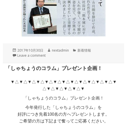
投
作
カ
2017年10月30日
nextadmin
新着情報
稿
成
テ
Leave a comment
日:
者
ゴ
リ
「しゃちょうのコラム」プレゼント企画！
ー
▼△▼△▼△▼△▼△▼△▼△▼△▼△▼△▼△▼△▼
△▼△▼△▼△▼△▼
「しゃちょうのコラム」プレゼント企画！
今年発行した「しゃちょうのコラム」を
好評につき先着100名の方へプレゼントします。
ご希望の方は下記まで奮ってご応募ください。