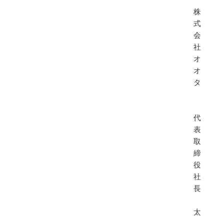
株
式
会
社
オ
オ
タ
代
表
取
締
役
社
長
太