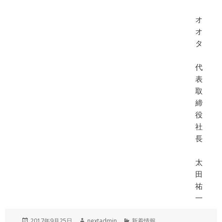
オ
オ
タ
代
表
取
締
役
社
長
太
田
祐
一
投
作
カ
2017年9月25日
nextadmin
新着情報