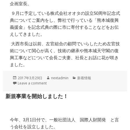
企画室長。
９月に予定している株式会社オオタの設立50周年記念式
典についてご案内をし、弊社で行っている「熊本城復興
義援金」を記念式典の際に市に寄付することなどをお伝
えしてきました。
大西市長は以前、左官組合の顧問でいらしたため左官技
術について関心が高く、技術の継承や熊本城天守閣の復
興工事などについて会長ご夫妻、社長とお話に花が咲き
ました。
投
作
カ
2017年3月29日
nextadmin
新着情報
稿
成
テ
Leave a comment
日:
者
ゴ
リ
新規事業を開始しました！
ー
今年、3月1日付で、一般社団法人 国際人財開発 と言
う会社を設立しました。