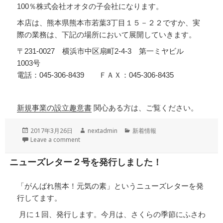
100％株式会社オオタの子会社になります。
本店は、熊本県熊本市若葉3丁目１５－２２ですか、実
際の業務は、下記の場所において展開していきます。
〒231-0027 横浜市中区扇町2-4-3 第一ミヤビル
1003号
電話：045-306-8439 ＦＡＸ：045-306-8435
新規事業の設立趣意書
関心ある方は、ご覧ください。
投
作
カ
2017年3月26日
nextadmin
新着情報
稿
成
テ
Leave a comment
日:
者
ゴ
リ
ニューズレター２号を発行しました！
ー
「がんばれ熊本！元気の素」というニューズレターを発
行してます。
月に１回、発行します。今月は、さくらの季節にふさわ