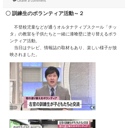
稿
成
テ
Leave a comment
日:
者
ゴ
リ
〇 訓練生のボランティア活動～２
ー
不登校児童などが通うオルタナティブスクール「チッ
タ」の教室を子供たちと一緒に漆喰壁に塗り替えるボラ
ンティア活動。
当日はテレビ、情報誌の取材もあり、楽しい様子が放
映されました。