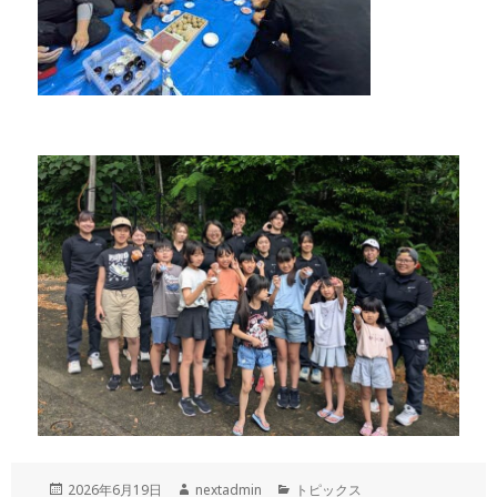
投
作
カ
2026年6月19日
nextadmin
トピックス