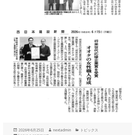
投
作
カ
2026年6月25日
nextadmin
トピックス