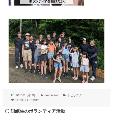
投
作
カ
2026年6月19日
nextadmin
トピックス
稿
成
テ
Leave a comment
日:
者
ゴ
リ
〇 訓練生のボランティア活動