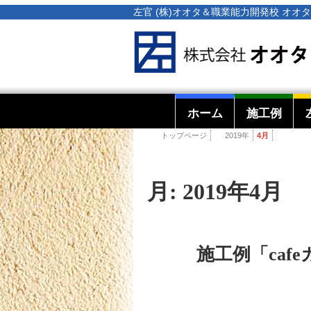
左官 (株)オオタ＆職業能力開発校 オ
ホーム
施工例
トップページ
2019年
4月
月:
2019年4月
施工例「ca