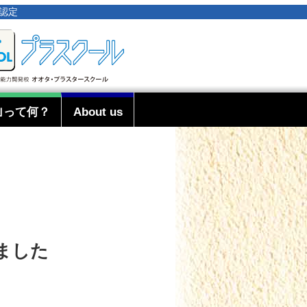
事認定
｣って何？
About us
ました