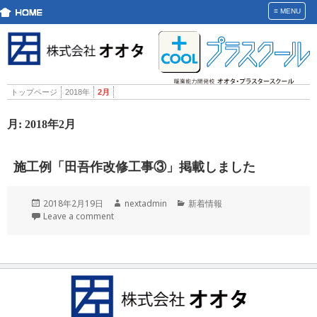
≡
MENU
トップページ
2018年
2月
月:
2018年2月
施工例「田吾作改修工事③」掲載しました
投
作
カ
2018年2月19日
nextadmin
新着情報
稿
成
テ
Leave a comment
日:
者
ゴ
リ
ー