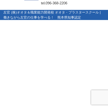
tel.
096-368-2206
左官 (株)オオタ＆職業能力開発校 オオタ・プラスタースクール |
働きながら左官の仕事を学べる！ 熊本県知事認定