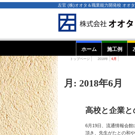
左官 (株)オオタ＆職業能力開発校 オ
ホーム
施工例
トップページ
2018年
6月
月:
2018年6月
高校と企業と
6月19日、流通情報会
頂き、先生がたとの和や