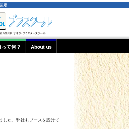
事認定
｣って何？
About us
れました。弊社もブースを設けて