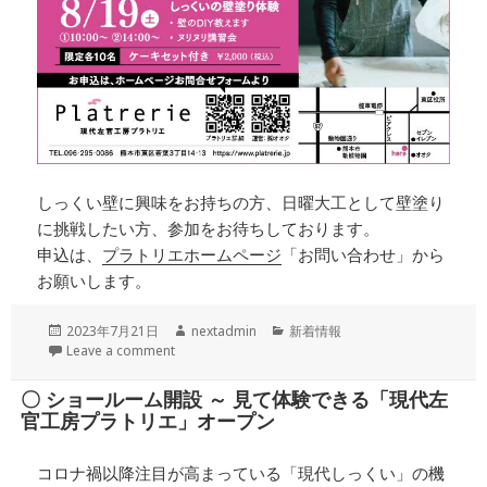
しっくい壁に興味をお持ちの方、日曜大工として壁塗り
に挑戦したい方、参加をお待ちしております。
申込は、
プラトリエホームページ
「お問い合わせ」から
お願いします。
投
作
カ
2023年7月21日
nextadmin
新着情報
稿
成
テ
Leave a comment
日:
者
ゴ
リ
〇 ショールーム開設 ～ 見て体験できる「現代左
ー
官工房プラトリエ」オープン
コロナ禍以降注目が高まっている「現代しっくい」の機