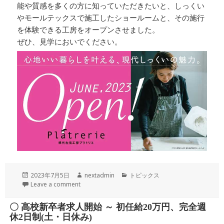
能や質感を多くの方に知っていただきたいと、しっくい
やモールテックスで施工したショールームと、その施行
を体験できる工房をオープンさせました。
ぜひ、見学においでください。
投
作
カ
2023年7月5日
nextadmin
トピックス
稿
成
テ
Leave a comment
日:
者
ゴ
リ
〇 高校新卒者求人開始 ～ 初任給20万円、完全週
ー
休2日制(土・日休み)