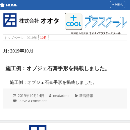
≡
MENU
トップページ
2019年
10月
月:
2019年10月
施工例：オブジェ石膏手形を掲載しました。
施工例：オブジェ石膏手形
を掲載しました。
投
作
カ
2019年10月14日
nextadmin
新着情報
稿
成
テ
Leave a comment
日:
者
ゴ
リ
ー