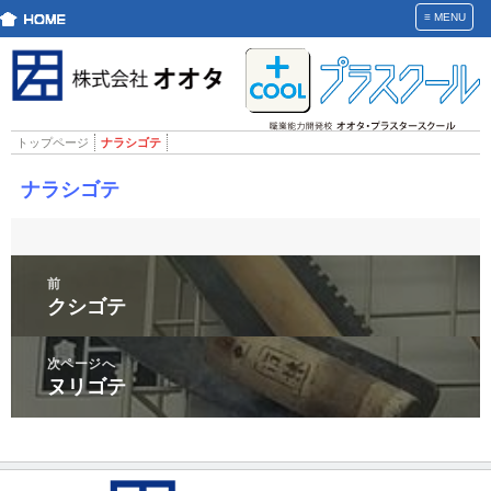
≡
MENU
トップページ
ナラシゴテ
ナラシゴテ
投
前
稿
クシゴテ
前
ナ
の
ビ
投
次ページへ
ゲ
ヌリゴテ
稿:
次
ー
の
シ
投
ョ
稿:
ン