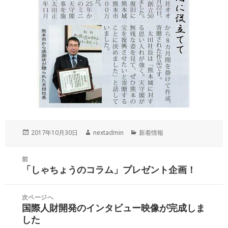
投
作
カ
2017年10月30日
nextadmin
新着情報
稿
成
テ
日:
者
ゴ
投
前
リ
稿
「しゃちょうのコラム」プレゼント企画！
ー
前
ナ
の
ビ
投
次ページへ
ゲ
国際人財開発のインタビュー映像が完成しま
稿:
次
ー
した
の
シ