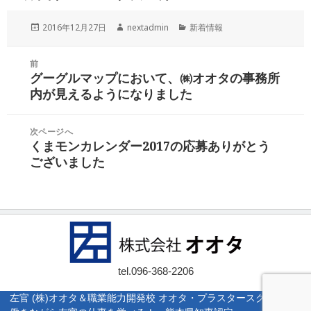
投
作
カ
2016年12月27日
nextadmin
新着情報
稿
成
テ
日:
者
ゴ
投
前
リ
稿
グーグルマップにおいて、㈱オオタの事務所
ー
前
ナ
内が見えるようになりました
の
ビ
投
ゲ
稿:
次ページへ
ー
くまモンカレンダー2017の応募ありがとう
次
シ
ございました
の
ョ
投
ン
稿:
tel.
096-368-2206
左官 (株)オオタ＆職業能力開発校 オオタ・プラスタースクール |