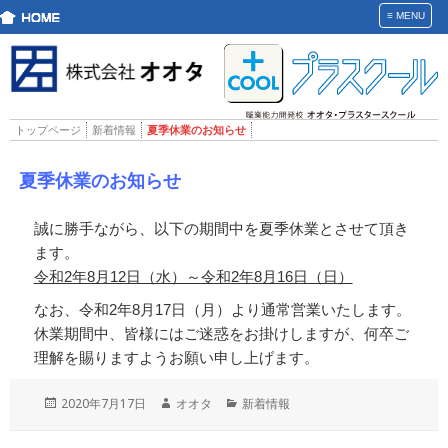
≡
MENU
トップページ
新着情報
夏季休業のお知らせ
夏季休業のお知らせ
誠に勝手ながら、以下の期間中を夏季休業とさせて頂き
ます。
令和2年8月12日（水）～令和2年8月16日（日）
なお、令和2年8月17日（月）より通常営業いたします。
休業期間中、皆様にはご迷惑をお掛けしますが、何卒ご
理解を賜りますようお願い申し上げます。
投
作
カ
2020年7月17日
オオタ
新着情報
稿
成
テ
日:
者
ゴ
投