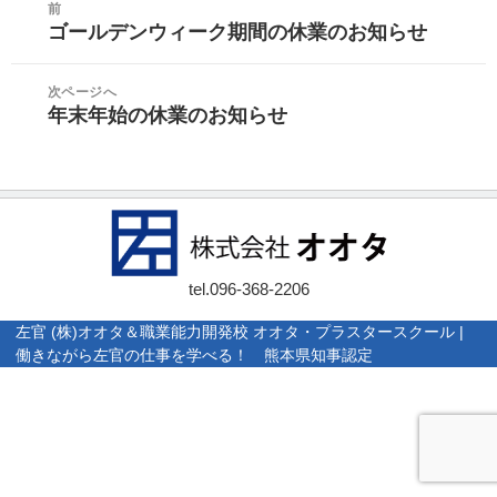
前
リ
稿
ゴールデンウィーク期間の休業のお知らせ
ー
前
ナ
の
ビ
投
次ページへ
ゲ
年末年始の休業のお知らせ
稿:
次
ー
の
シ
投
ョ
稿:
ン
tel.
096-368-2206
左官 (株)オオタ＆職業能力開発校 オオタ・プラスタースクール |
働きながら左官の仕事を学べる！ 熊本県知事認定