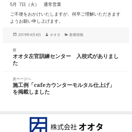
5月 7日（火） 通常営業
ご不便をおかけいたしますが、何卒ご理解いただきます
ようお願い申し上げます。
投
作
カ
2019年4月4日
オオタ
新着情報
稿
成
テ
日:
者
ゴ
投
前
リ
稿
オオタ左官訓練センター 入校式がありまし
ー
前
ナ
た
の
ビ
投
ゲ
稿:
次ページへ
ー
施工例「cafeカウンターモルタル仕上げ」
次
シ
を掲載しました
の
ョ
投
ン
稿: