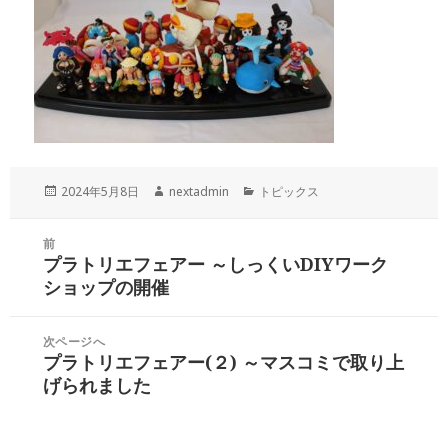
投
作
カ
2024年5月8日
nextadmin
トピックス
稿
成
テ
日:
者
ゴ
投
前
リ
稿
プラトリエフェアー ～しっくいDIYワーク
ー
前
ナ
ショップの開催
の
ビ
投
ゲ
稿:
次ページへ
ー
プラトリエフェアー(２) ～マスコミで取り上
次
シ
げられました
の
ョ
投
ン
稿: