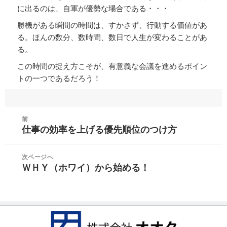
に出るのは、自軍が優勢な場合である・・・
勝機がある瞬間の時間は、すかさず、行動する価値があ
る。ほんの数分、数時間、数日で人生が変わることがあ
る。
この時間の捉え方こそが、有意義な会議を進めるポイン
トの一つであるだろう！
投
前
稿
仕事の効率を上げる優先順位のつけ方
前
ナ
の
ビ
投
次ページへ
ゲ
ＷＨＹ（ホワイ）から始める！
稿:
次
ー
の
シ
投
ョ
稿:
ン