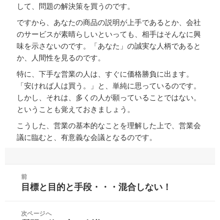
して、問題の解決策を買うのです。
ですから、あなたの商品の説明が上手であるとか、会社
のサービスが素晴らしいといっても、相手はそんなに興
味を示さないのです。「あなた」の誠実な人柄であると
か、人間性を見るのです。
特に、下手な営業の人は、すぐに価格勝負に出ます。
「安ければ人は買う。」と、単純に思っているのです。
しかし、それは、多くの人が願っていることではない。
ということも覚えておきましょう。
こうした、営業の基本的なことを理解した上で、営業会
議に臨むと、有意義な会議となるのです。
投
前
稿
目標と目的と手段・・・混合しない！
前
ナ
の
ビ
投
次ページへ
ゲ