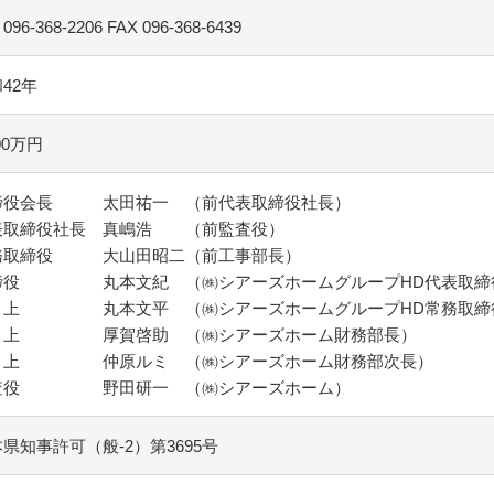
 096-368-2206 FAX 096-368-6439
42年
000万円
締役会長 太田祐一 （前代表取締役社長）
表取締役社長 真嶋浩 （前監査役）
務取締役 大山田昭二（前工事部長）
締役 丸本文紀 （㈱シアーズホームグループHD代表取締
 上 丸本文平 （㈱シアーズホームグループHD常務取締
 上 厚賀啓助 （㈱シアーズホーム財務部長）
 上 仲原ルミ （㈱シアーズホーム財務部次長）
査役 野田研一 （㈱シアーズホーム）
県知事許可（般-2）第3695号