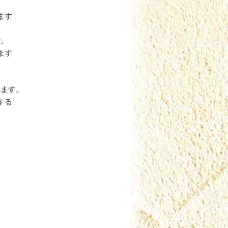
ます
で、
ます
ります。
する