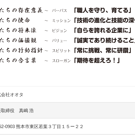
式会社オオタ
表取締役 真嶋 浩
62-0903 熊本市東区若葉３丁目１５ー２２