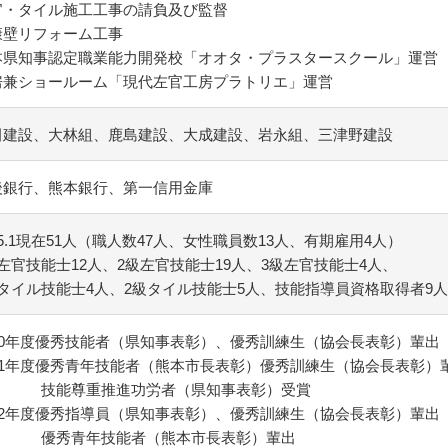
官・タイル施工工事の請負及び監督
康壁リフォーム工事
本県知事認定職業能力開発校「オオタ・プラスタースクール」運営
房兼ショールーム「現代左官工房プラトリエ」運営
田建設、大林組、鹿島建設、大成建設、岩永組、三津野建設
後銀行、熊本銀行、第一信用金庫
.5.1現在51人（職人数47人、女性職員数13人、有期雇用4人）
左官技能士12人、2級左官技能士19人、3級左官技能士4人、
級タイル技能士4人、2級タイル技能士5人、技能指導員資格取得者9人
020年度優秀技能者（県知事表彰）、優秀訓練生（協会長表彰）輩出
021年度優秀青年技能者（熊本市長表彰）優秀訓練生（協会長表彰）
技能尊重推進功労者（県知事表彰）受賞
022年度優秀指導員（県知事表彰）、優秀訓練生（協会長表彰）輩出
優秀青年技能者（熊本市長表彰）輩出