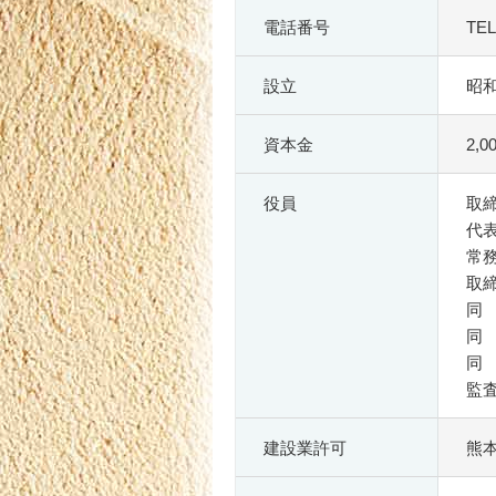
電話番号
TEL
設立
昭和
資本金
2,
役員
取
代
常
取
同
同
同
監
建設業許可
熊本