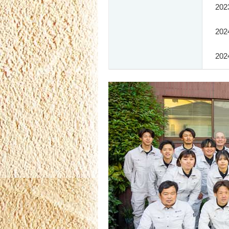
2
2
20