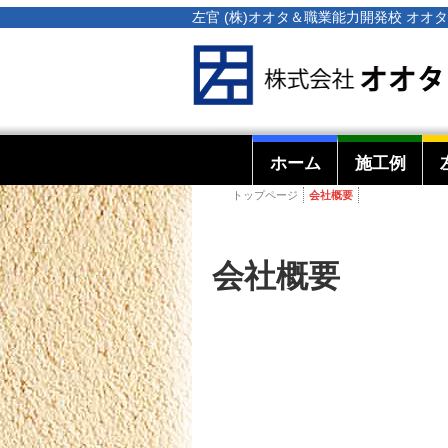
左官 (株)オオタ＆職業能力開発校 オ
ホーム
施工例
トップページ
会社概要
会社概要