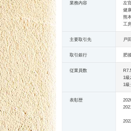
業務内容
左
健
熊
工
主要取引先
戸
取引銀行
肥
従業員数
R7
1級
1
表彰歴
2
2
2