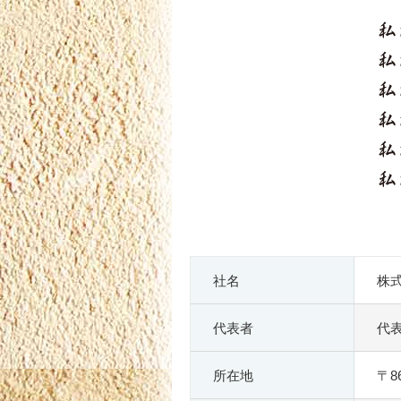
社名
株
代表者
代
所在地
〒8