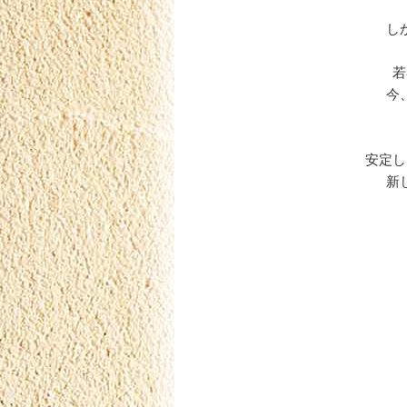
し
若
今
安定し
新