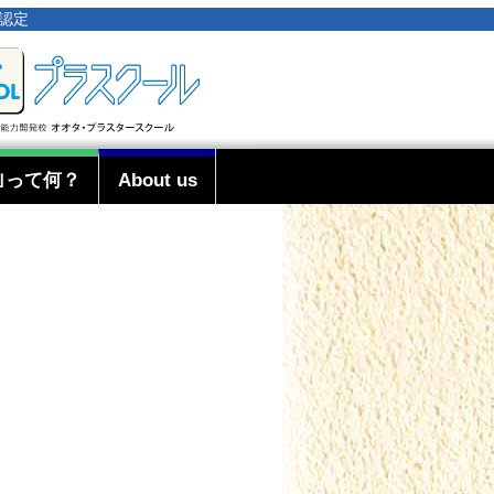
事認定
｣って何？
About us