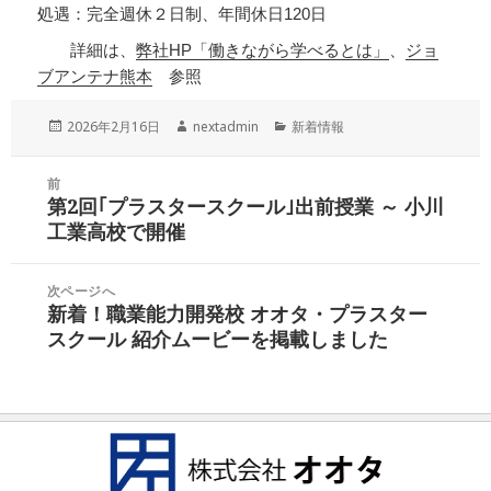
処遇：完全週休２日制、年間休日120日
詳細は、
弊社HP「働きながら学べるとは」
、
ジョ
ブアンテナ熊本
参照
投
作
カ
2026年2月16日
nextadmin
新着情報
稿
成
テ
日:
者
ゴ
投
前
リ
稿
第2回｢プラスタースクール｣出前授業 ～ 小川
ー
前
ナ
工業高校で開催
の
ビ
投
ゲ
稿:
次ページへ
ー
新着！職業能力開発校 オオタ・プラスター
次
シ
スクール 紹介ムービーを掲載しました
の
ョ
投
ン
稿: