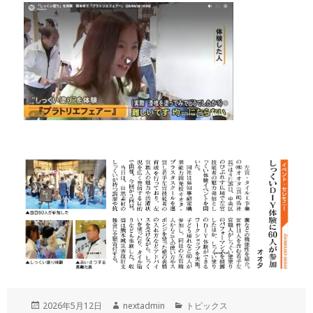
投
作
カ
2026年5月12日
nextadmin
トピックス